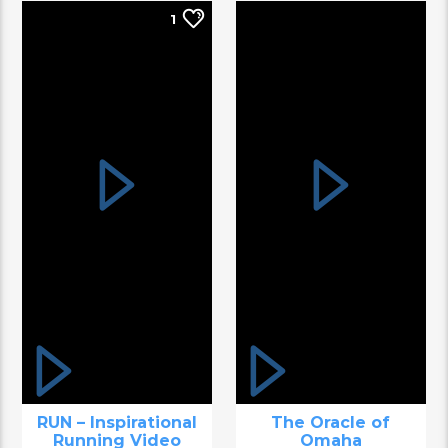
1
RUN – Inspirational
The Oracle of
Running Video
Omaha